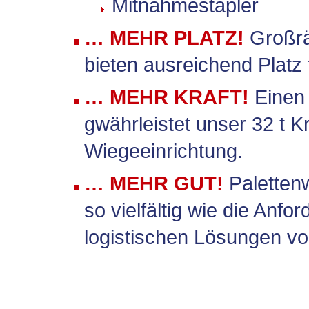
Mitnahmestapler
… MEHR PLATZ!
Großrä
bieten ausreichend Platz 
… MEHR KRAFT!
Einen
gwährleistet unser 32 t Kr
Wiegeeinrichtung.
… MEHR GUT!
Palettenw
so vielfältig wie die Anf
logistischen Lösungen v