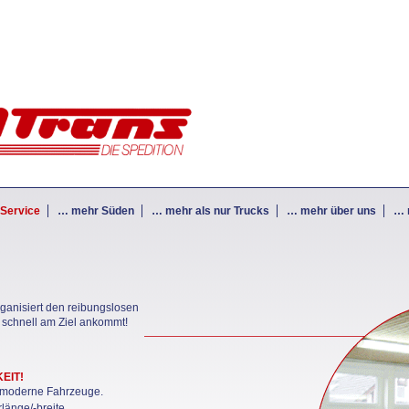
Service
… mehr Süden
… mehr als nur Trucks
… mehr über uns
… 
ganisiert den reibungslosen
d schnell am Ziel ankommt!
EIT!
d moderne Fahrzeuge.
länge/-breite