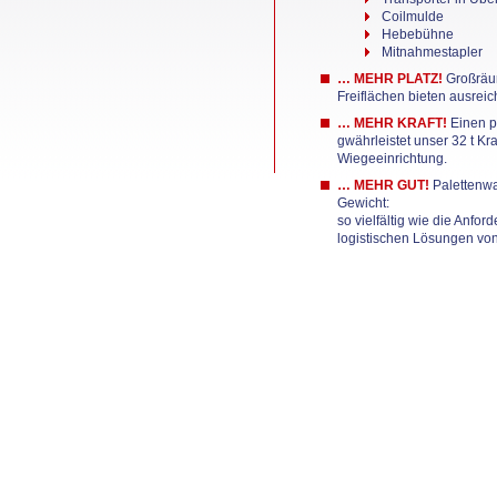
Coilmulde
Hebebühne
Mitnahmestapler
… MEHR PLATZ!
Großräu
Freiflächen bieten ausreic
… MEHR KRAFT!
Einen p
gwährleistet unser 32 t Kra
Wiegeeinrichtung.
… MEHR GUT!
Palettenwa
Gewicht:
so vielfältig wie die Anfo
logistischen Lösungen vo