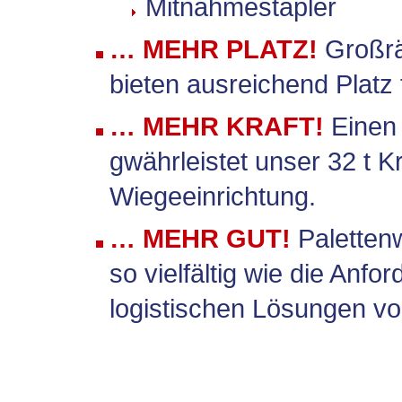
Mitnahmestapler
… MEHR PLATZ!
Großrä
bieten ausreichend Platz 
… MEHR KRAFT!
Einen
gwährleistet unser 32 t Kr
Wiegeeinrichtung.
… MEHR GUT!
Palettenw
so vielfältig wie die Anf
logistischen Lösungen v