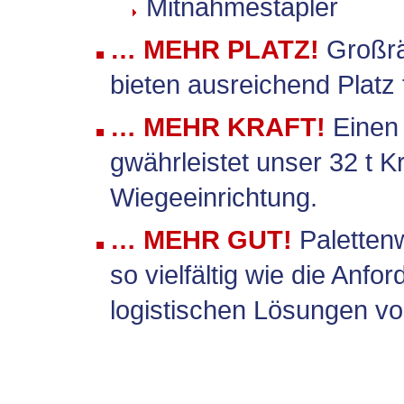
Mitnahmestapler
… MEHR PLATZ!
Großrä
bieten ausreichend Platz 
… MEHR KRAFT!
Einen
gwährleistet unser 32 t Kr
Wiegeeinrichtung.
… MEHR GUT!
Palettenw
so vielfältig wie die Anf
logistischen Lösungen v